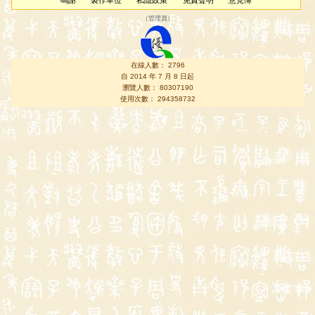
鳴謝
製作單位
私隱政策
免責聲明
意見簿
（
管理員
）
在線人數： 2796
自 2014 年 7 月 8 日起
瀏覽人數： 80307190
使用次數： 294358732