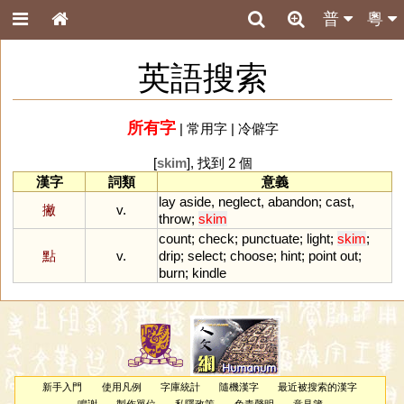
普
粵
英語搜索
所有字
|
常用字
|
冷僻字
[
skim
], 找到 2 個
漢字
詞類
意義
lay
aside
,
neglect
,
abandon
;
cast
,
撇
v.
throw
;
skim
count
;
check
;
punctuate
;
light
;
skim
;
點
v.
drip
;
select
;
choose
;
hint
;
point
out
;
burn
;
kindle
新手入門
使用凡例
字庫統計
隨機漢字
最近被搜索的漢字