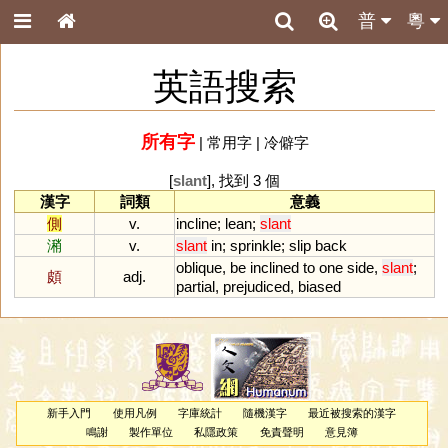
普
粵
英語搜索
所有字
|
常用字
|
冷僻字
[
slant
], 找到 3 個
漢字
詞類
意義
側
v.
incline
;
lean
;
slant
潲
v.
slant
in
;
sprinkle
;
slip
back
oblique
,
be
inclined
to
one
side
,
slant
;
頗
adj.
partial
,
prejudiced
,
biased
新手入門
使用凡例
字庫統計
隨機漢字
最近被搜索的漢字
鳴謝
製作單位
私隱政策
免責聲明
意見簿