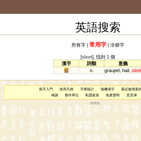
英語搜索
常用字
所有字
|
|
冷僻字
[
sleet
], 找到 1 個
漢字
詞類
意義
霰
n.
graupel
,
hail
,
slee
新手入門
使用凡例
字庫統計
隨機漢字
最近被搜索
鳴謝
製作單位
私隱政策
免責聲明
意見簿
（
管理員
）