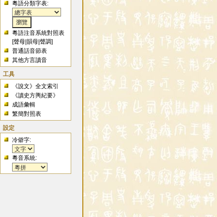
粵語分類字表:
粵語注音系統對照表
[
聲母
|
韻母
|
聲調
]
普通話音節表
其他方言讀音
工具
《說文》全文索引
《讀史方輿紀要》
成語彙輯
繁簡對照表
設定
冷僻字:
粵音系統: