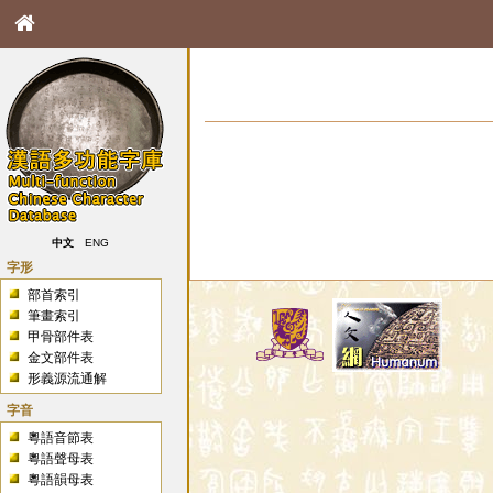
中文
ENG
字形
部首索引
筆畫索引
甲骨部件表
金文部件表
形義源流通解
字音
粵語音節表
粵語聲母表
粵語韻母表