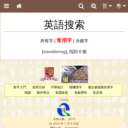
普
粵
英語搜索
常用字
所有字
|
|
冷僻字
[
smoldering
], 找到 0 個
新手入門
使用凡例
字庫統計
隨機漢字
最近被搜索的漢字
鳴謝
製作單位
私隱政策
免責聲明
意見簿
（
管理員
）
在線人數： 2373
自 2014 年 7 月 8 日起