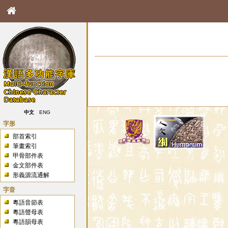
中文
ENG
字形
部首索引
筆畫索引
甲骨部件表
金文部件表
形義源流通解
字音
粵語音節表
粵語聲母表
粵語韻母表