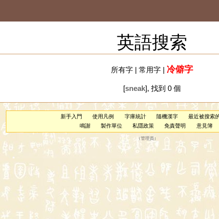
英語搜索
冷僻字
所有字
|
常用字
|
[
sneak
], 找到 0 個
新手入門
使用凡例
字庫統計
隨機漢字
最近被搜索
鳴謝
製作單位
私隱政策
免責聲明
意見簿
（
管理員
）