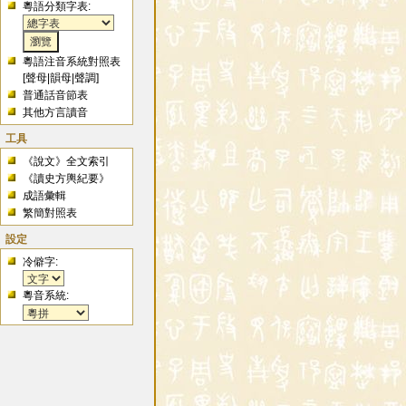
粵語分類字表:
粵語注音系統對照表
[
聲母
|
韻母
|
聲調
]
普通話音節表
其他方言讀音
工具
《說文》全文索引
《讀史方輿紀要》
成語彙輯
繁簡對照表
設定
冷僻字:
粵音系統: