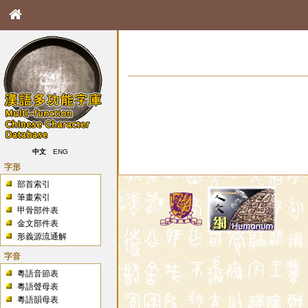
中文
ENG
字形
部首索引
筆畫索引
甲骨部件表
金文部件表
形義源流通解
字音
粵語音節表
粵語聲母表
粵語韻母表