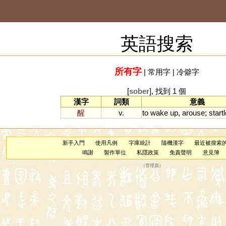
英語搜索
所有字
|
常用字
|
冷僻字
[
sober
], 找到 1 個
漢字
詞類
意義
醒
v.
to
wake
up
,
arouse
;
start
新手入門
使用凡例
字庫統計
隨機漢字
最近被搜索
鳴謝
製作單位
私隱政策
免責聲明
意見簿
（
管理員
）