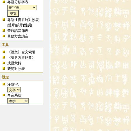
粵語分類字表:
粵語注音系統對照表
[
聲母
|
韻母
|
聲調
]
普通話音節表
其他方言讀音
工具
《說文》全文索引
《讀史方輿紀要》
成語彙輯
繁簡對照表
設定
冷僻字:
粵音系統: