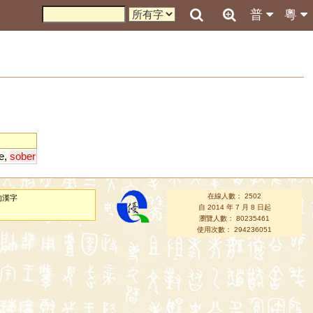
普
粵
le
,
sober
在線人數： 2502
的漢字
自 2014 年 7 月 8 日起
瀏覽人數： 80235461
使用次數： 294236051