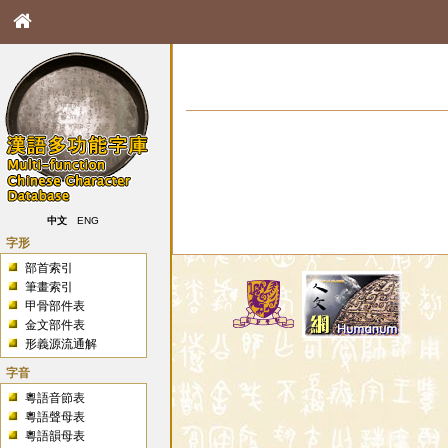
中文
ENG
字形
部首索引
筆畫索引
甲骨部件表
金文部件表
形義源流通解
字音
粵語音節表
粵語聲母表
粵語韻母表