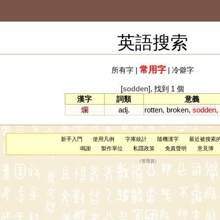
英語搜索
常用字
所有字
|
|
冷僻字
[
sodden
], 找到 1 個
漢字
詞類
意義
爛
adj.
rotten
,
broken
,
sodden
,
新手入門
使用凡例
字庫統計
隨機漢字
最近被搜索
鳴謝
製作單位
私隱政策
免責聲明
意見簿
（
管理員
）