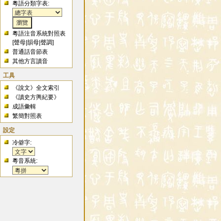
粵語分類字表:
粵語注音系統對照表
[
聲母
|
韻母
|
聲調
]
普通話音節表
其他方言讀音
工具
《說文》全文索引
《讀史方輿紀要》
成語彙輯
繁簡對照表
設定
冷僻字:
粵音系統: