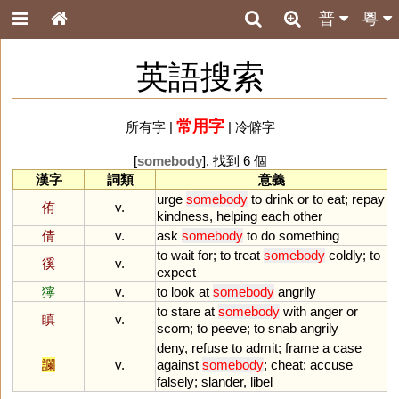
普
粵
英語搜索
常用字
所有字
|
|
冷僻字
[
somebody
], 找到 6 個
漢字
詞類
意義
urge
somebody
to
drink
or
to
eat
;
repay
侑
v.
kindness
,
helping
each
other
倩
v.
ask
somebody
to
do
something
to
wait
for
;
to
treat
somebody
coldly
;
to
徯
v.
expect
獰
v.
to
look
at
somebody
angrily
to
stare
at
somebody
with
anger
or
瞋
v.
scorn
;
to
peeve
;
to
snab
angrily
deny
,
refuse
to
admit
;
frame
a
case
讕
v.
against
somebody
;
cheat
;
accuse
falsely
;
slander
,
libel