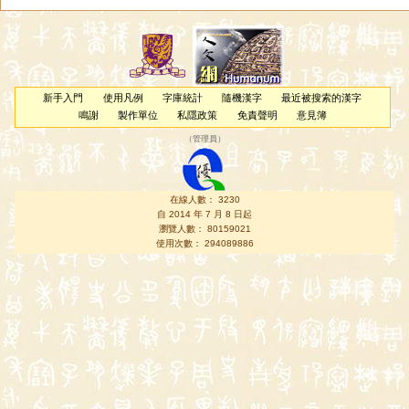
新手入門
使用凡例
字庫統計
隨機漢字
最近被搜索的漢字
鳴謝
製作單位
私隱政策
免責聲明
意見簿
（
管理員
）
在線人數： 3230
自 2014 年 7 月 8 日起
瀏覽人數： 80159021
使用次數： 294089886