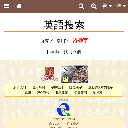
普
粵
英語搜索
冷僻字
所有字
|
常用字
|
[
spoke
], 找到 0 個
新手入門
使用凡例
字庫統計
隨機漢字
最近被搜索的漢字
鳴謝
製作單位
私隱政策
免責聲明
意見簿
（
管理員
）
在線人數： 2824
自 2014 年 7 月 8 日起