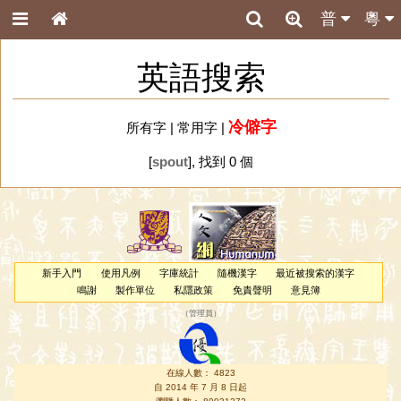
普
粵
英語搜索
冷僻字
所有字
|
常用字
|
[
spout
], 找到 0 個
新手入門
使用凡例
字庫統計
隨機漢字
最近被搜索的漢字
鳴謝
製作單位
私隱政策
免責聲明
意見簿
（
管理員
）
在線人數： 4823
自 2014 年 7 月 8 日起