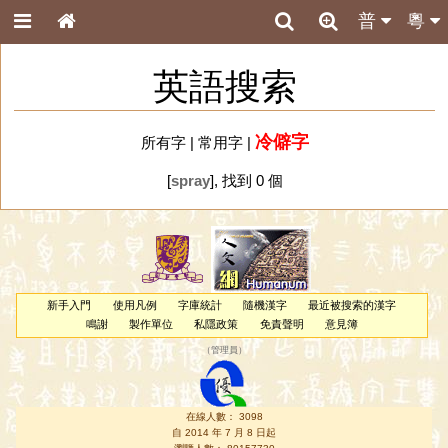
普
粵
英語搜索
冷僻字
所有字
|
常用字
|
[
spray
], 找到 0 個
新手入門
使用凡例
字庫統計
隨機漢字
最近被搜索的漢字
鳴謝
製作單位
私隱政策
免責聲明
意見簿
（
管理員
）
在線人數： 3098
自 2014 年 7 月 8 日起