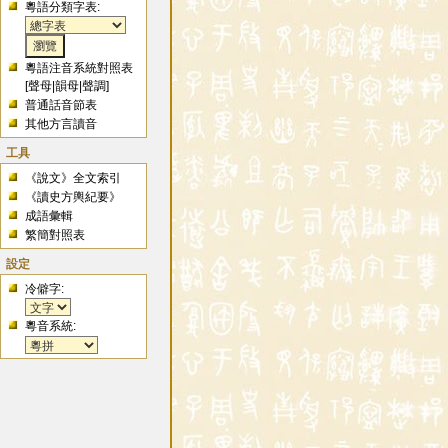
粵語分類字表:
粵語注音系統對照表
[
聲母
|
韻母
|
聲調
]
普通話音節表
其他方言讀音
工具
《說文》全文索引
《讀史方輿紀要》
成語彙輯
繁簡對照表
設定
冷僻字:
粵音系統: