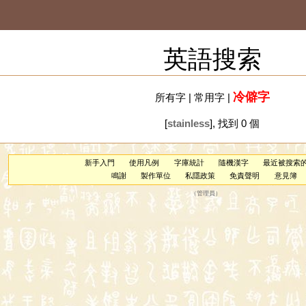
英語搜索
冷僻字
所有字
|
常用字
|
[
stainless
], 找到 0 個
新手入門
使用凡例
字庫統計
隨機漢字
最近被搜索
鳴謝
製作單位
私隱政策
免責聲明
意見簿
（
管理員
）