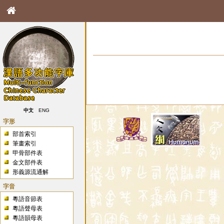
中文
ENG
字形
部首索引
筆畫索引
甲骨部件表
金文部件表
形義源流通解
字音
粵語音節表
粵語聲母表
粵語韻母表