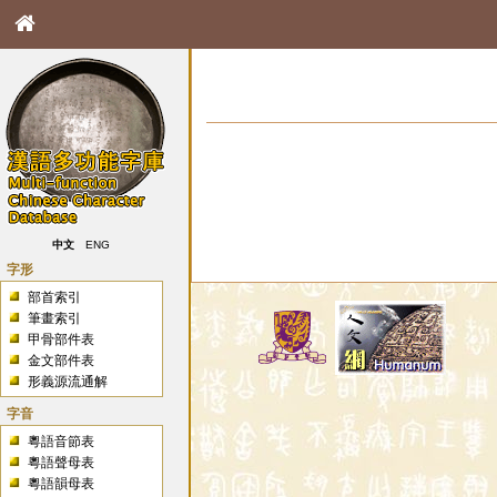
中文
ENG
字形
部首索引
筆畫索引
甲骨部件表
金文部件表
形義源流通解
字音
粵語音節表
粵語聲母表
粵語韻母表