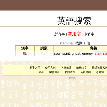
英語搜索
常用字
所有字
|
|
冷僻字
[
stamina
], 找到 1 個
漢字
詞類
意義
魄
n.
soul
;
spirit
;
ghost
;
energy
,
stamina
新手入門
使用凡例
字庫統計
隨機漢字
最近被搜索
鳴謝
製作單位
私隱政策
免責聲明
意見簿
（
管理員
）