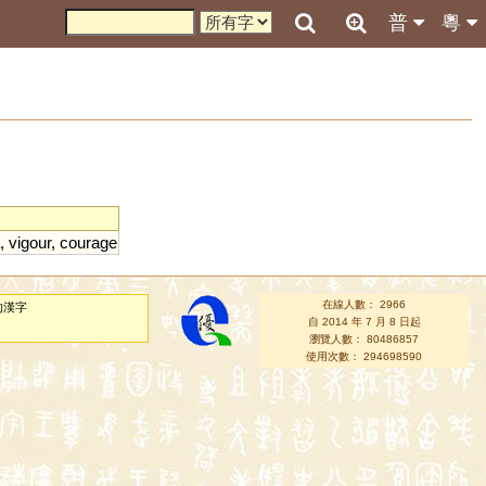
普
粵
,
vigour
,
courage
在線人數： 2966
的漢字
自 2014 年 7 月 8 日起
瀏覽人數： 80486857
使用次數： 294698590