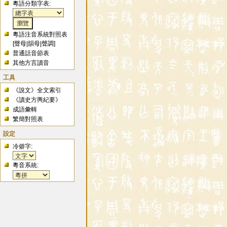
粵語分類字表:
粵語注音系統對照表
[
聲母
|
韻母
|
聲調
]
普通話音節表
其他方言讀音
工具
《說文》全文索引
《讀史方輿紀要》
成語彙輯
繁簡對照表
設定
冷僻字:
粵音系統: