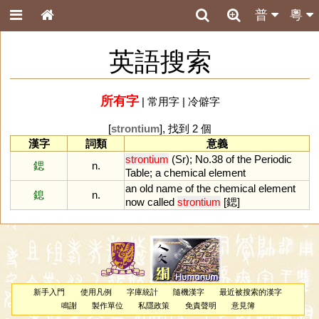
普
粵
英語搜索
所有字
|
常用字
|
冷僻字
[
strontium
], 找到 2 個
漢字
詞類
意義
strontium
(
Sr
);
No
.
38
of
the
Periodic
鍶
n.
Table
;
a
chemical
element
an
old
name
of
the
chemical
element
鎴
n.
now
called
strontium
[鍶]
新手入門
使用凡例
字庫統計
隨機漢字
最近被搜索的漢字
鳴謝
製作單位
私隱政策
免責聲明
意見簿