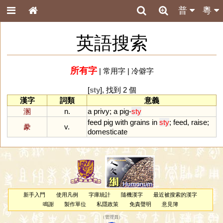
普
粵
英語搜索
所有字
|
常用字
|
冷僻字
[
sty
], 找到 2 個
漢字
詞類
意義
溷
n.
a
privy
;
a
pig
-
sty
feed
pig
with
grains
in
sty
;
feed
,
raise
;
豢
v.
domesticate
新手入門
使用凡例
字庫統計
隨機漢字
最近被搜索的漢字
鳴謝
製作單位
私隱政策
免責聲明
意見簿
（
管理員
）