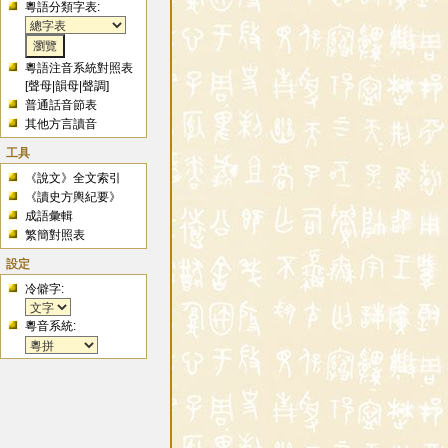
粵語分類字表:
粵語注音系統對照表
[
聲母
|
韻母
|
聲調
]
普通話音節表
其他方言讀音
工具
《說文》全文索引
《讀史方輿紀要》
成語彙輯
繁簡對照表
設定
冷僻字:
粵音系統: