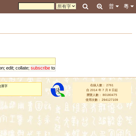
普
粵
on
;
edit
;
collate
;
subscribe
to
在線人數： 2761
的漢字
自 2014 年 7 月 8 日起
瀏覽人數： 80180475
使用次數： 294127109