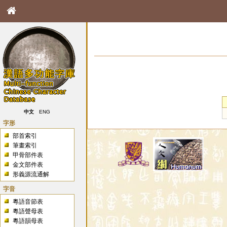
中文
ENG
字形
部首索引
筆畫索引
甲骨部件表
金文部件表
形義源流通解
字音
粵語音節表
粵語聲母表
粵語韻母表