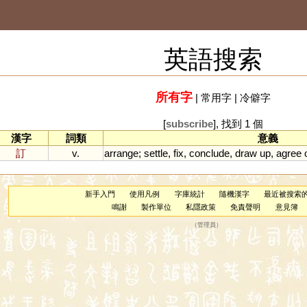
英語搜索
所有字
|
常用字
|
冷僻字
[
subscribe
], 找到 1 個
漢字
詞類
意義
訂
v.
arrange
;
settle
,
fix
,
conclude
,
draw
up
,
agree
新手入門
使用凡例
字庫統計
隨機漢字
最近被搜索
鳴謝
製作單位
私隱政策
免責聲明
意見簿
（
管理員
）