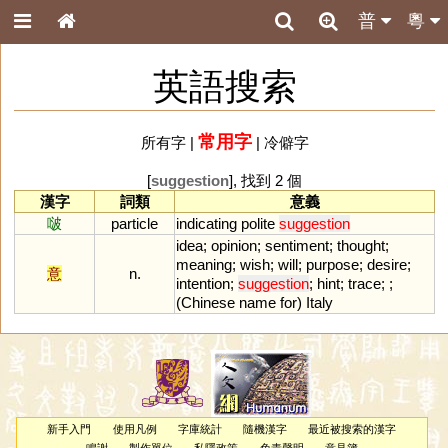
普
粵
英語搜索
常用字
所有字
|
|
冷僻字
[
suggestion
], 找到 2 個
漢字
詞類
意義
啵
particle
indicating
polite
suggestion
idea
;
opinion
;
sentiment
;
thought
;
meaning
;
wish
;
will
;
purpose
;
desire
;
意
n.
intention
;
suggestion
;
hint
;
trace
; ;
(
Chinese
name
for
)
Italy
新手入門
使用凡例
字庫統計
隨機漢字
最近被搜索的漢字