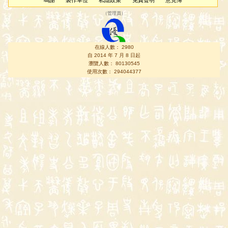
鳴謝
製作單位
私隱政策
免責聲明
意見簿
（
管理員
）
在線人數： 2980
自 2014 年 7 月 8 日起
瀏覽人數： 80130545
使用次數： 294044377