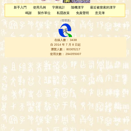
新手入門
使用凡例
字庫統計
隨機漢字
最近被搜索的漢字
鳴謝
製作單位
私隱政策
免責聲明
意見簿
（
管理員
）
在線人數： 3438
自 2014 年 7 月 8 日起
瀏覽人數： 80305217
使用次數： 294355007