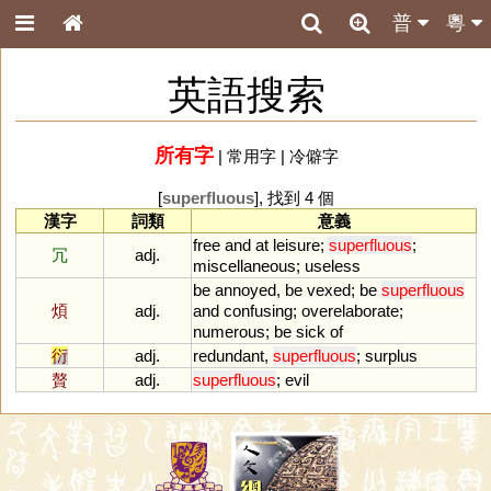
普
粵
英語搜索
所有字
|
常用字
|
冷僻字
[
superfluous
], 找到 4 個
漢字
詞類
意義
free
and
at
leisure
;
superfluous
;
冗
adj.
miscellaneous
;
useless
be
annoyed
,
be
vexed
;
be
superfluous
煩
adj.
and
confusing
;
overelaborate
;
numerous
;
be
sick
of
衍
adj.
redundant
,
superfluous
;
surplus
贅
adj.
superfluous
;
evil