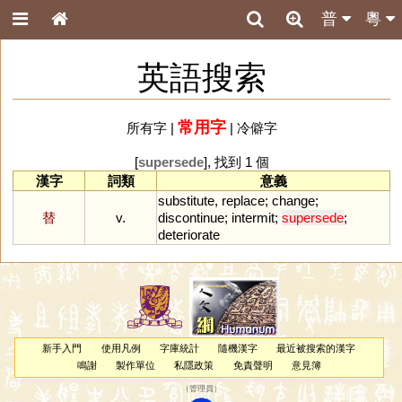
普
粵
英語搜索
常用字
所有字
|
|
冷僻字
[
supersede
], 找到 1 個
漢字
詞類
意義
substitute
,
replace
;
change
;
替
v.
discontinue
;
intermit
;
supersede
;
deteriorate
新手入門
使用凡例
字庫統計
隨機漢字
最近被搜索的漢字
鳴謝
製作單位
私隱政策
免責聲明
意見簿
（
管理員
）