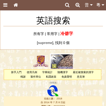
普
粵
英語搜索
冷僻字
所有字
|
常用字
|
[
supreme
], 找到 0 個
新手入門
使用凡例
字庫統計
隨機漢字
最近被搜索的漢字
鳴謝
製作單位
私隱政策
免責聲明
意見簿
（
管理員
）
在線人數： 2318
自 2014 年 7 月 8 日起