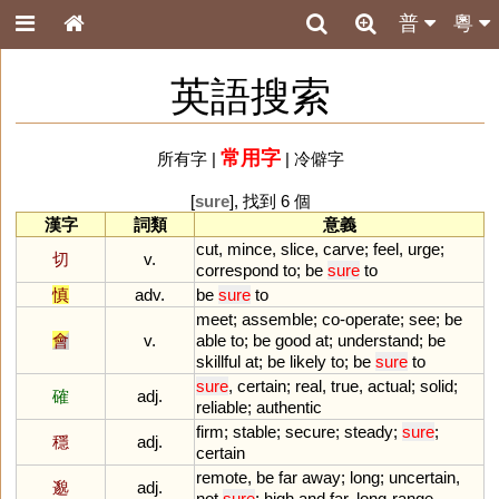
普
粵
英語搜索
常用字
所有字
|
|
冷僻字
[
sure
], 找到 6 個
漢字
詞類
意義
cut
,
mince
,
slice
,
carve
;
feel
,
urge
;
切
v.
correspond
to
;
be
sure
to
慎
adv.
be
sure
to
meet
;
assemble
;
co
-
operate
;
see
;
be
會
v.
able
to
;
be
good
at
;
understand
;
be
skillful
at
;
be
likely
to
;
be
sure
to
sure
,
certain
;
real
,
true
,
actual
;
solid
;
確
adj.
reliable
;
authentic
firm
;
stable
;
secure
;
steady
;
sure
;
穩
adj.
certain
remote
,
be
far
away
;
long
;
uncertain
,
邈
adj.
not
sure
;
high
and
far
,
long
-
range