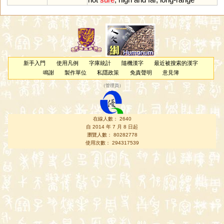
新手入門
使用凡例
字庫統計
隨機漢字
最近被搜索的漢字
鳴謝
製作單位
私隱政策
免責聲明
意見簿
（
管理員
）
在線人數： 2640
自 2014 年 7 月 8 日起
瀏覽人數： 80282778
使用次數： 294317539