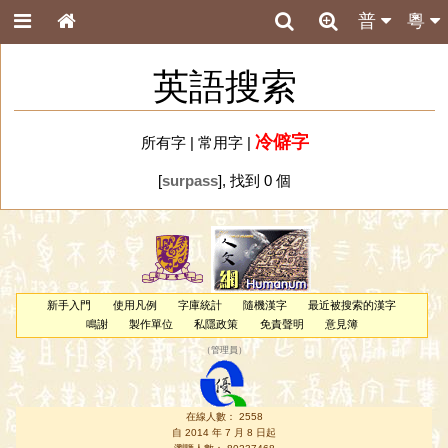
普
粵
英語搜索
冷僻字
所有字
|
常用字
|
[
surpass
], 找到 0 個
新手入門
使用凡例
字庫統計
隨機漢字
最近被搜索的漢字
鳴謝
製作單位
私隱政策
免責聲明
意見簿
（
管理員
）
在線人數： 2558
自 2014 年 7 月 8 日起