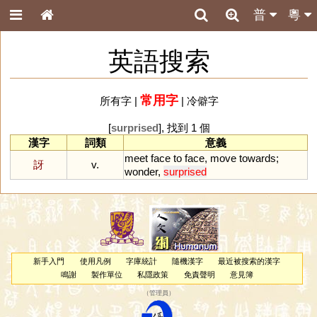
普
粵
英語搜索
常用字
所有字
|
|
冷僻字
[
surprised
], 找到 1 個
漢字
詞類
意義
meet
face
to
face
,
move
towards
;
訝
v.
wonder
,
surprised
新手入門
使用凡例
字庫統計
隨機漢字
最近被搜索的漢字
鳴謝
製作單位
私隱政策
免責聲明
意見簿
（
管理員
）