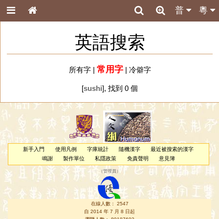
普
粵
英語搜索
常用字
所有字
|
|
冷僻字
[
sushi
], 找到 0 個
新手入門
使用凡例
字庫統計
隨機漢字
最近被搜索的漢字
鳴謝
製作單位
私隱政策
免責聲明
意見簿
（
管理員
）
在線人數： 2547
自 2014 年 7 月 8 日起