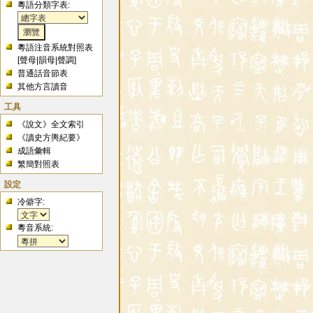
粵語分類字表:
粵語注音系統對照表
[
聲母
|
韻母
|
聲調
]
普通話音節表
其他方言讀音
工具
《說文》全文索引
《讀史方輿紀要》
成語彙輯
繁簡對照表
設定
冷僻字:
粵音系統: