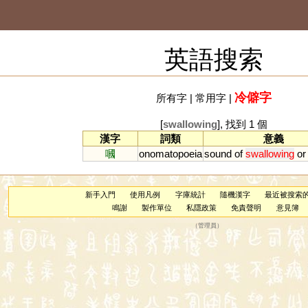
英語搜索
冷僻字
所有字
|
常用字
|
[
swallowing
], 找到 1 個
漢字
詞類
意義
嘓
onomatopoeia
sound
of
swallowing
or
新手入門
使用凡例
字庫統計
隨機漢字
最近被搜索
鳴謝
製作單位
私隱政策
免責聲明
意見簿
（
管理員
）