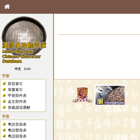
中文
ENG
字形
部首索引
筆畫索引
甲骨部件表
金文部件表
形義源流通解
字音
粵語音節表
粵語聲母表
粵語韻母表