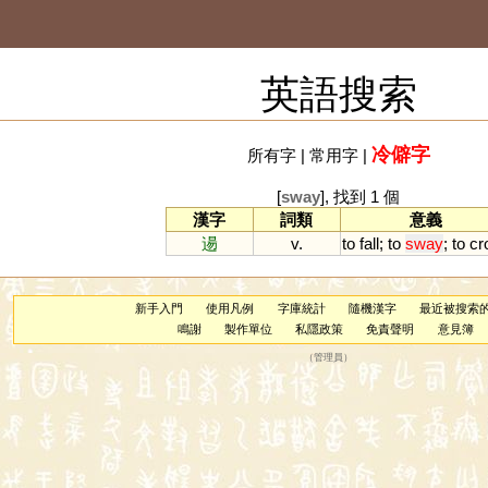
英語搜索
冷僻字
所有字
|
常用字
|
[
sway
], 找到 1 個
漢字
詞類
意義
逿
v.
to
fall
;
to
sway
;
to
cr
新手入門
使用凡例
字庫統計
隨機漢字
最近被搜索
鳴謝
製作單位
私隱政策
免責聲明
意見簿
（
管理員
）