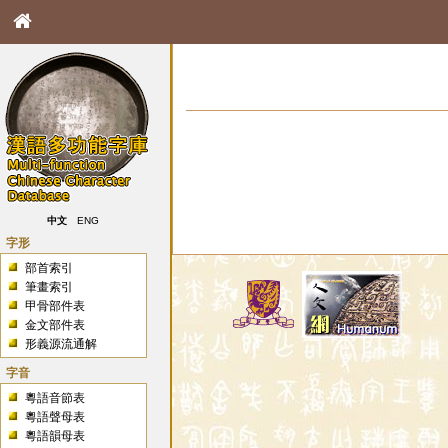
中文
ENG
字形
部首索引
筆畫索引
甲骨部件表
金文部件表
形義源流通解
字音
粵語音節表
粵語聲母表
粵語韻母表