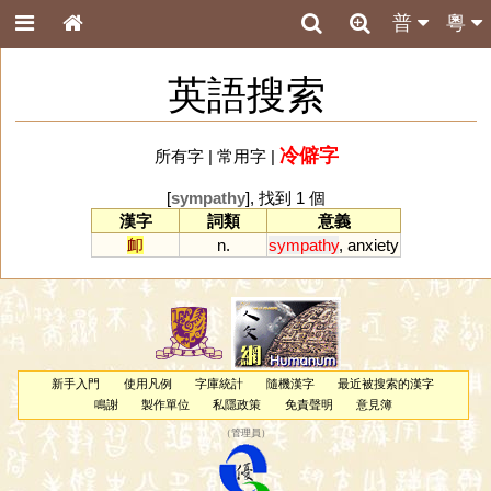
普
粵
英語搜索
冷僻字
所有字
|
常用字
|
[
sympathy
], 找到 1 個
漢字
詞類
意義
卹
n.
sympathy
,
anxiety
新手入門
使用凡例
字庫統計
隨機漢字
最近被搜索的漢字
鳴謝
製作單位
私隱政策
免責聲明
意見簿
（
管理員
）