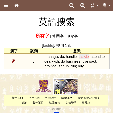
普
粵
英語搜索
所有字
|
常用字
|
冷僻字
[
tackle
], 找到 1 個
漢字
詞類
意義
manage
,
do
,
handle
,
tackle
,
attend
to
;
辦
v.
deal
with
;
do
business
,
transact
;
provide
;
set
up
,
run
;
buy
新手入門
使用凡例
字庫統計
隨機漢字
最近被搜索的漢字
鳴謝
製作單位
私隱政策
免責聲明
意見簿
（
管理員
）