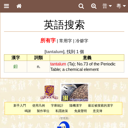
普
粵
英語搜索
所有字
|
常用字
|
冷僻字
[
tantalum
], 找到 1 個
漢字
詞類
意義
tantalum
(
Ta
);
No
.
73
of
the
Periodic
鉭
n.
Table
;
a
chemical
element
新手入門
使用凡例
字庫統計
隨機漢字
最近被搜索的漢字
鳴謝
製作單位
私隱政策
免責聲明
意見簿
（
管理員
）