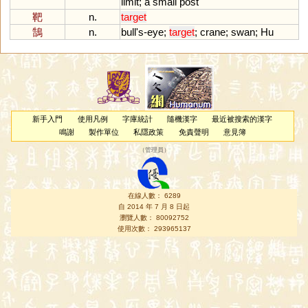
limit
;
a
small
post
靶
n.
target
鵠
n.
bull
'
s
-
eye
;
target
;
crane
;
swan
;
Hu
新手入門
使用凡例
字庫統計
隨機漢字
最近被搜索的漢字
鳴謝
製作單位
私隱政策
免責聲明
意見簿
（
管理員
）
在線人數： 6289
自 2014 年 7 月 8 日起
瀏覽人數： 80092752
使用次數： 293965137