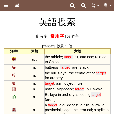
普
粵
英語搜索
常用字
所有字
|
|
冷僻字
[
target
], 找到 9 個
漢字
詞類
意義
the
middle
;
target
hit
,
attained
;
related
中
adj.
to
China
垛
n.
buttress
;
target
;
pile
,
stack
the
bull
'
s
-
eye
;
the
centre
of
the
target
埻
n.
for
archery
彀
n.
target
;
aim
;
object
;
rule
招
n.
notice
;
signboard
;
target
;
bull
'
s
-
eye
Bulleye
in
archery
,
shooting
target
的
n.
(
arch
.)
a
target
;
a
guidepost
;
a
rule
;
a
law
;
a
臬
n.
provincial
judge
;
the
terminal
;
a
spile
;
a