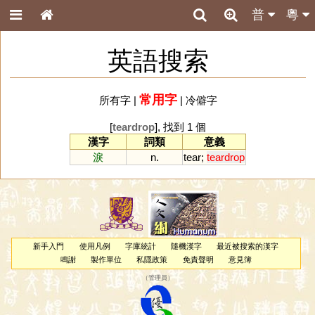
普
粵
英語搜索
常用字
所有字
|
|
冷僻字
[
teardrop
], 找到 1 個
漢字
詞類
意義
淚
n.
tear
;
teardrop
新手入門
使用凡例
字庫統計
隨機漢字
最近被搜索的漢字
鳴謝
製作單位
私隱政策
免責聲明
意見簿
（
管理員
）