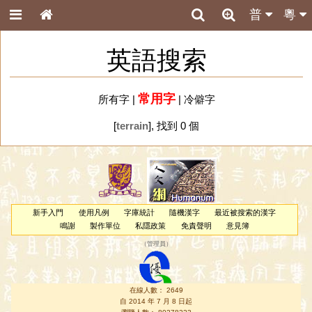
普
粵
英語搜索
常用字
所有字
|
|
冷僻字
[
terrain
], 找到 0 個
新手入門
使用凡例
字庫統計
隨機漢字
最近被搜索的漢字
鳴謝
製作單位
私隱政策
免責聲明
意見簿
（
管理員
）
在線人數： 2649
自 2014 年 7 月 8 日起