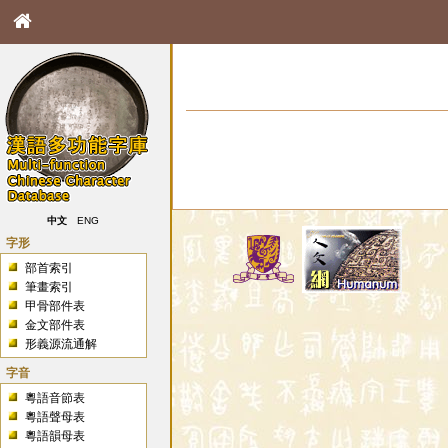
中文
ENG
字形
部首索引
筆畫索引
甲骨部件表
金文部件表
形義源流通解
字音
粵語音節表
粵語聲母表
粵語韻母表