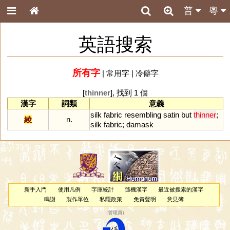
普
粵
英語搜索
所有字
|
常用字
|
冷僻字
[
thinner
], 找到 1 個
漢字
詞類
意義
silk
fabric
resembling
satin
but
thinner
;
綾
n.
silk
fabric
;
damask
新手入門
使用凡例
字庫統計
隨機漢字
最近被搜索的漢字
鳴謝
製作單位
私隱政策
免責聲明
意見簿
（
管理員
）