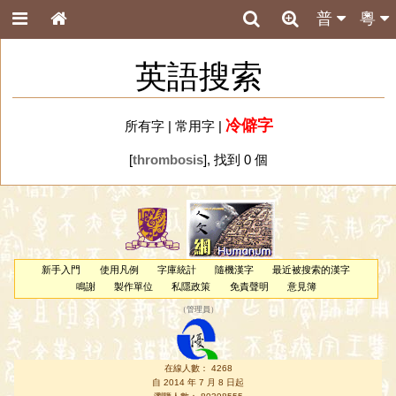
普
粵
英語搜索
冷僻字
所有字
|
常用字
|
[
thrombosis
], 找到 0 個
新手入門
使用凡例
字庫統計
隨機漢字
最近被搜索的漢字
鳴謝
製作單位
私隱政策
免責聲明
意見簿
（
管理員
）
在線人數： 4268
自 2014 年 7 月 8 日起