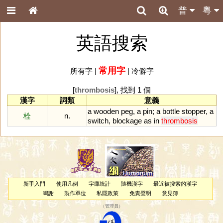
普
粵
英語搜索
常用字
所有字
|
|
冷僻字
[
thrombosis
], 找到 1 個
漢字
詞類
意義
a
wooden
peg
,
a
pin
;
a
bottle
stopper
,
a
栓
n.
switch
,
blockage
as
in
thrombosis
新手入門
使用凡例
字庫統計
隨機漢字
最近被搜索的漢字
鳴謝
製作單位
私隱政策
免責聲明
意見簿
（
管理員
）