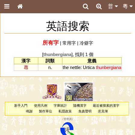
普
粵
英語搜索
所有字
|
常用字
|
冷僻字
[
thunbergiana
], 找到 1 個
漢字
詞類
意義
蕁
n.
the
nettle
:
Urtica
thunbergiana
新手入門
使用凡例
字庫統計
隨機漢字
最近被搜索的漢字
鳴謝
製作單位
私隱政策
免責聲明
意見簿
（
管理員
）