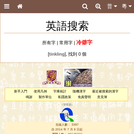
普
粵
英語搜索
冷僻字
所有字
|
常用字
|
[
tinkling
], 找到 0 個
新手入門
使用凡例
字庫統計
隨機漢字
最近被搜索的漢字
鳴謝
製作單位
私隱政策
免責聲明
意見簿
（
管理員
）
在線人數： 3397
自 2014 年 7 月 8 日起