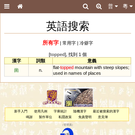
普
粵
英語搜索
所有字
|
常用字
|
冷僻字
[
topped
], 找到 1 個
漢字
詞類
意義
flat
-
topped
mountain
with
steep
slopes
;
崮
n.
used
in
names
of
places
新手入門
使用凡例
字庫統計
隨機漢字
最近被搜索的漢字
鳴謝
製作單位
私隱政策
免責聲明
意見簿
（
管理員
）