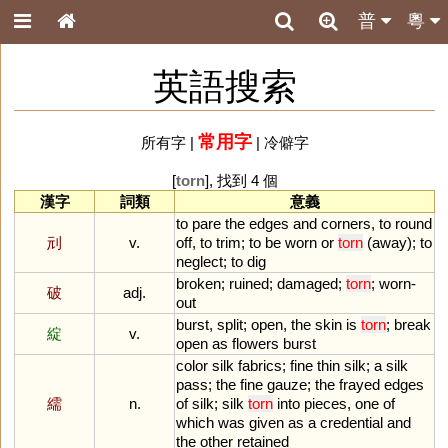
普
粵
英語搜索
常用字
所有字
|
|
冷僻字
[
torn
], 找到 4 個
漢字
詞類
意義
to
pare
the
edges
and
corners
,
to
round
刓
v.
off
,
to
trim
;
to
be
worn
or
torn
(
away
);
to
neglect
;
to
dig
broken
;
ruined
;
damaged
;
torn
;
worn
-
破
adj.
out
burst
,
split
;
open
,
the
skin
is
torn
;
break
綻
v.
open
as
flowers
burst
color
silk
fabrics
;
fine
thin
silk
;
a
silk
pass
;
the
fine
gauze
;
the
frayed
edges
繻
n.
of
silk
;
silk
torn
into
pieces
,
one
of
which
was
given
as
a
credential
and
the
other
retained