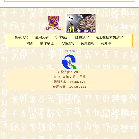
新手入門
使用凡例
字庫統計
隨機漢字
最近被搜索的漢字
鳴謝
製作單位
私隱政策
免責聲明
意見簿
（
管理員
）
在線人數： 2839
自 2014 年 7 月 8 日起
瀏覽人數： 80307471
使用次數： 294359131