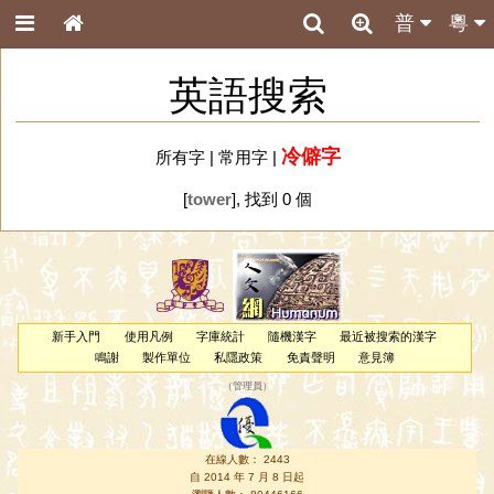
普
粵
英語搜索
冷僻字
所有字
|
常用字
|
[
tower
], 找到 0 個
新手入門
使用凡例
字庫統計
隨機漢字
最近被搜索的漢字
鳴謝
製作單位
私隱政策
免責聲明
意見簿
（
管理員
）
在線人數： 2443
自 2014 年 7 月 8 日起