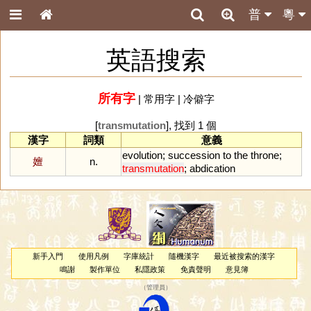
普
粵
英語搜索
所有字
|
常用字
|
冷僻字
[
transmutation
], 找到 1 個
漢字
詞類
意義
evolution
;
succession
to
the
throne
;
嬗
n.
transmutation
;
abdication
新手入門
使用凡例
字庫統計
隨機漢字
最近被搜索的漢字
鳴謝
製作單位
私隱政策
免責聲明
意見簿
（
管理員
）