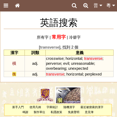
普
粵
英語搜索
常用字
所有字
|
|
冷僻字
[
transverse
], 找到 2 個
漢字
詞類
意義
crosswise
;
horizontal
;
transverse
;
橫
adj.
perverse
;
evil
;
unreasonable
;
overbearing
;
unexpected
衡
adj.
transverse
;
horizontal
;
perplexed
新手入門
使用凡例
字庫統計
隨機漢字
最近被搜索的漢字
鳴謝
製作單位
私隱政策
免責聲明
意見簿