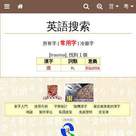
普
粵
英語搜索
常用字
所有字
|
|
冷僻字
[
trauma
], 找到 1 個
漢字
詞類
意義
痍
n.
trauma
新手入門
使用凡例
字庫統計
隨機漢字
最近被搜索的漢字
鳴謝
製作單位
私隱政策
免責聲明
意見簿
（
管理員
）