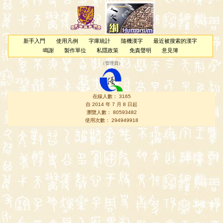
新手入門
使用凡例
字庫統計
隨機漢字
最近被搜索的漢字
鳴謝
製作單位
私隱政策
免責聲明
意見簿
（
管理員
）
在線人數： 3165
自 2014 年 7 月 8 日起
瀏覽人數： 80593482
使用次數： 294949918