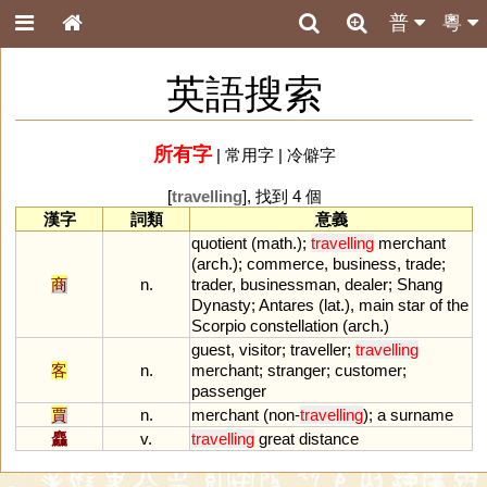
普
粵
英語搜索
所有字
|
常用字
|
冷僻字
[
travelling
], 找到 4 個
漢字
詞類
意義
quotient
(
math
.);
travelling
merchant
(
arch
.);
commerce
,
business
,
trade
;
商
n.
trader
,
businessman
,
dealer
;
Shang
Dynasty
;
Antares
(
lat
.),
main
star
of
the
Scorpio
constellation
(
arch
.)
guest
,
visitor
;
traveller
;
travelling
客
n.
merchant
;
stranger
;
customer
;
passenger
賈
n.
merchant
(
non
-
travelling
);
a
surname
麤
v.
travelling
great
distance