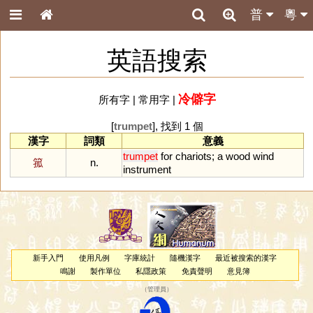
普
粵
英語搜索
冷僻字
所有字
|
常用字
|
[
trumpet
], 找到 1 個
漢字
詞類
意義
trumpet
for
chariots
;
a
wood
wind
箛
n.
instrument
新手入門
使用凡例
字庫統計
隨機漢字
最近被搜索的漢字
鳴謝
製作單位
私隱政策
免責聲明
意見簿
（
管理員
）