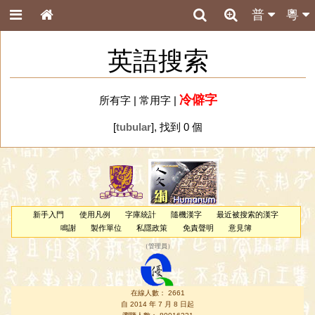
普
粵
英語搜索
冷僻字
所有字
|
常用字
|
[
tubular
], 找到 0 個
新手入門
使用凡例
字庫統計
隨機漢字
最近被搜索的漢字
鳴謝
製作單位
私隱政策
免責聲明
意見簿
（
管理員
）
在線人數： 2661
自 2014 年 7 月 8 日起