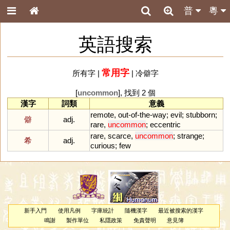
普
粵
英語搜索
常用字
所有字
|
|
冷僻字
[
uncommon
], 找到 2 個
漢字
詞類
意義
remote
,
out
-
of
-
the
-
way
;
evil
;
stubborn
;
僻
adj.
rare
,
uncommon
;
eccentric
rare
,
scarce
,
uncommon
;
strange
;
希
adj.
curious
;
few
新手入門
使用凡例
字庫統計
隨機漢字
最近被搜索的漢字
鳴謝
製作單位
私隱政策
免責聲明
意見簿