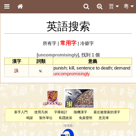
普
粵
英語搜索
常用字
所有字
|
|
冷僻字
[
uncompromisingly
], 找到 1 個
漢字
詞類
意義
punish
;
kill
,
sentence
to
death
;
demand
誅
v.
uncompromisingly
新手入門
使用凡例
字庫統計
隨機漢字
最近被搜索的漢字
鳴謝
製作單位
私隱政策
免責聲明
意見簿
（
管理員
）