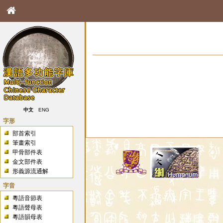
中文
ENG
字形
部首索引
筆畫索引
甲骨部件表
金文部件表
形義源流通解
字音
粵語音節表
粵語聲母表
粵語韻母表