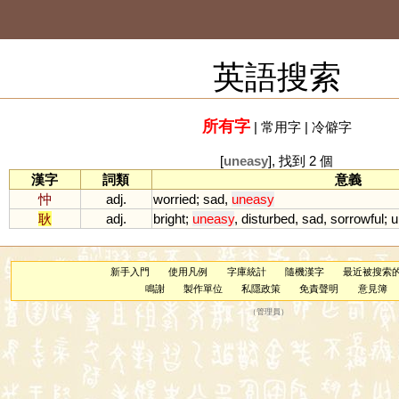
英語搜索
所有字
|
常用字
|
冷僻字
[
uneasy
], 找到 2 個
漢字
詞類
意義
忡
adj.
worried
;
sad
,
uneasy
耿
adj.
bright
;
uneasy
,
disturbed
,
sad
,
sorrowful
;
u
新手入門
使用凡例
字庫統計
隨機漢字
最近被搜索
鳴謝
製作單位
私隱政策
免責聲明
意見簿
（
管理員
）