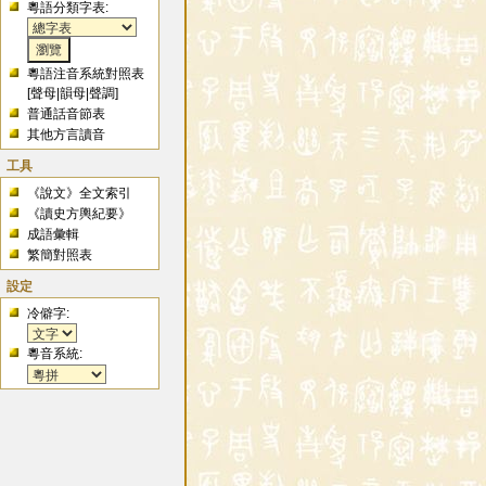
粵語分類字表:
粵語注音系統對照表
[
聲母
|
韻母
|
聲調
]
普通話音節表
其他方言讀音
工具
《說文》全文索引
《讀史方輿紀要》
成語彙輯
繁簡對照表
設定
冷僻字:
粵音系統: