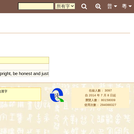
普
粵
pright
,
be
honest
and
just
在線人數： 3097
的漢字
自 2014 年 7 月 8 日起
瀏覽人數： 80158009
使用次數： 294088327